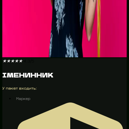
★
★
★
★
★
4.3/5
ІМЕНИННИК
У пакет входить:
Маркер