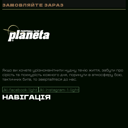
ЗАМОВЛЯЙТЕ ЗАРАЗ
Якщо ви хочете урізноманітнити нудну течію життя, забути про
сірість та похмурість кожного дня, поринути в атмосферу бою,
тактичних битв, то звертайтеся до нас.
Jki-facebook-light
Jki-instagram-1-light
НАВІГАЦІЯ