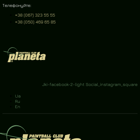
Телефонуйте:
+38 (067) 323 55 55
+38 (050) 469 65 85
 та
Контакти
ини
Jki-facebook-2-light
Social_instagram_square
Ua
Ru
En